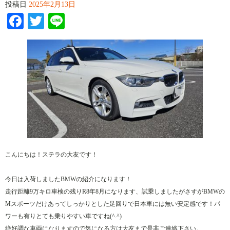
投稿日
2025年2月13日
Facebook
Twitter
Line
こんにちは！ステラの大友です！
今日は入荷しましたBMWの紹介になります！
走行距離9万キロ車検の残りR8年8月になります、試乗しましたがさすがBMWの
Mスポーツだけあってしっかりとした足回りで日本車には無い安定感です！パ
ワーも有りとても乗りやすい車ですね(^.^)
絶好調な車両になりますので気になる方は大友まで是非ご連絡下さい。