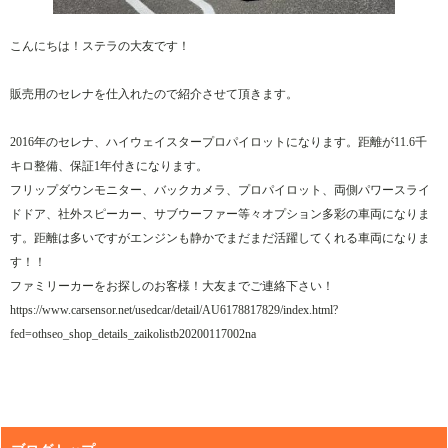
こんにちは！ステラの大友です！
販売用のセレナを仕入れたので紹介させて頂きます。
2016年のセレナ、ハイウェイスタープロパイロットになります。距離が11.6千
キロ整備、保証1年付きになります。
フリップダウンモニター、バックカメラ、プロパイロット、両側パワースライ
ドドア、社外スピーカー、サブウーファー等々オプション多彩の車両になりま
す。距離は多いですがエンジンも静かでまだまだ活躍してくれる車両になりま
す！！
ファミリーカーをお探しのお客様！大友までご連絡下さい！
https://www.carsensor.net/usedcar/detail/AU6178817829/index.html?
fed=othseo_shop_details_zaikolistb20200117002na