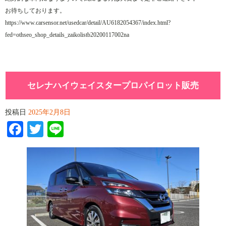
お待ちしております。
https://www.carsensor.net/usedcar/detail/AU6182054367/index.html?
fed=othseo_shop_details_zaikolistb20200117002na
セレナハイウェイスタープロパイロット販売
投稿日
2025年2月8日
Facebook
Twitter
Line